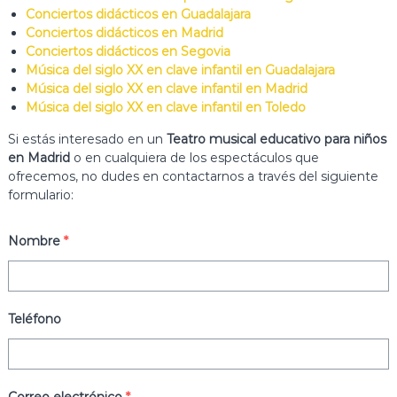
o
a
Conciertos didácticos en Guadalajara
r
Conciertos didácticos en Madrid
s
l
Conciertos didácticos en Segovia
d
o
Música del siglo XX en clave infantil en Guadalajara
e
s
Música del siglo XX en clave infantil en Madrid
c
C
Música del siglo XX en clave infantil en Toledo
o
r
n
Si estás interesado en un
Teatro musical educativo para niños
e
c
i
en Madrid
o en cualquiera de los espectáculos que
a
e
ofrecemos, no dudes en contactarnos a través del siguiente
M
r
formulario:
ú
t
o
s
s
Nombre
*
i
d
c
i
d
a
á
y
c
Teléfono
A
t
i
r
c
t
o
s