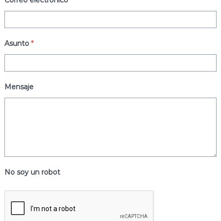
e
Correo electrónico
*
m
á
s
d
Asunto
*
i
v
e
r
t
Mensaje
i
d
o
s
No soy un robot