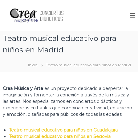
S
a
C
V
a
l
o
m
t
n
o
a
c
s
r
Teatro musical educativo para
a
i
a
t
e
niños en Madrid
l
u
r
c
c
e
o
t
n
Inicio
Teatro musical educativo para niños en Madrid
n
o
t
t
s
r
e
o
D
n
a
Crea Música y Arte
es un proyecto dedicado a despertar la
i
r
i
imaginación y fomentar la conexión a través de la música y
d
e
d
las artes. Nos especializamos en conciertos didácticos y
p
á
o
experiencias culturales que combinan creatividad, educación
r
c
y emoción, diseñadas para públicos de todas las edades.
e
t
s
e
i
Teatro musical educativo para niños en Guadalajara
n
c
Teatro musical educativo para niños en Segovia
t